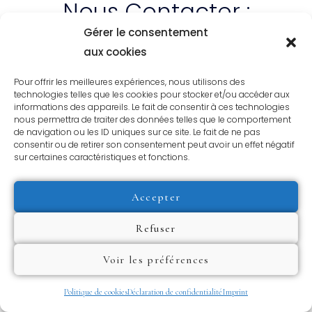
Nous Contacter :
Gérer le consentement
Adresse: 31 Avenue Saint-Rémy – 57600 – Forbach
aux cookies
Tél : +336 72 70 35 93
Pour offrir les meilleures expériences, nous utilisons des
technologies telles que les cookies pour stocker et/ou accéder aux
Mail : culturvia@outlook.com
informations des appareils. Le fait de consentir à ces technologies
nous permettra de traiter des données telles que le comportement
de navigation ou les ID uniques sur ce site. Le fait de ne pas
consentir ou de retirer son consentement peut avoir un effet négatif
sur certaines caractéristiques et fonctions.
Accepter
Refuser
Voir les préférences
Politique de cookies
Déclaration de confidentialité
Imprint